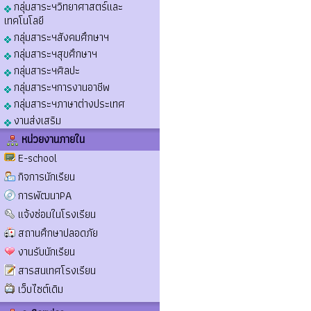
กลุ่มสาระฯวิทยาศาสตร์และ
เทคโนโลยี
กลุ่มสาระฯสังคมศึกษาฯ
กลุ่มสาระฯสุขศึกษาฯ
กลุ่มสาระฯศิลปะ
กลุ่มสาระฯการงานอาชีพ
กลุ่มสาระฯภาษาต่างประเทศ
งานส่งเสริม
หน่วยงานภายใน
E-school
กิจการนักเรียน
การพัฒนาPA
แจ้งซ่อมในโรงเรียน
สถานศึกษาปลอดภัย
งานรับนักเรียน
สารสนเทศโรงเรียน
เว็บไซต์เดิม