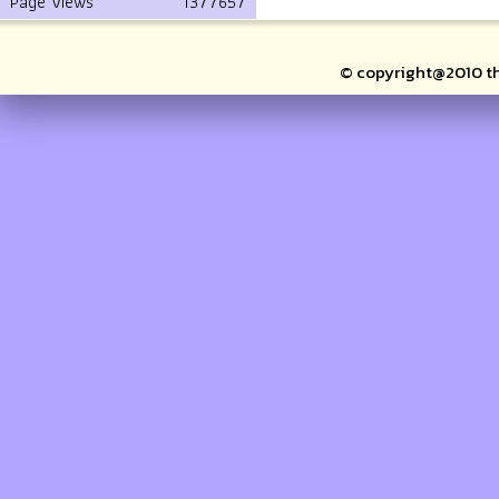
Page Views
1377657
© copyright@2010 thai