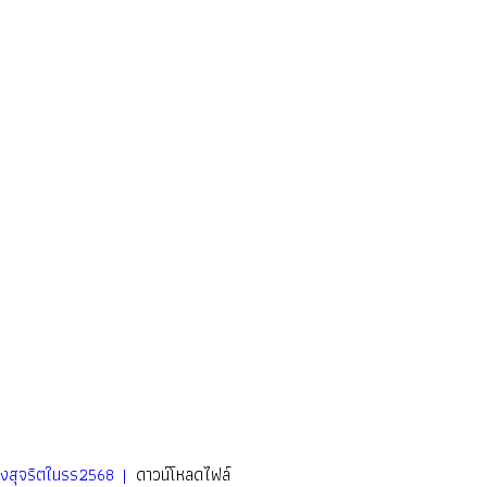
งสุจริตในรร2568 |
ดาวน์โหลดไฟล์