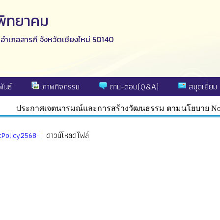
ีพิทยาคม
ง อำเภอสารภี จังหวัดเชียงใหม่ 50140
ันธ์
ภาพกิจกรรม
ถาม-ตอบ(Q&A)
สมุดเยี่ยม
ประกาศเจตนารมณ์และการสร้างวัฒนธรรม ตามนโยบาย No Gift
tPolicy2568 |
ดาวน์โหลดไฟล์