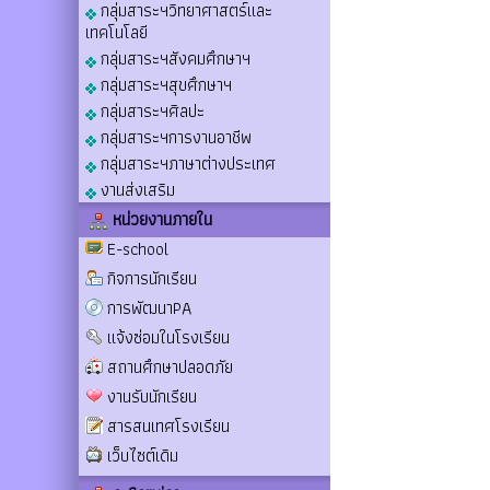
กลุ่มสาระฯวิทยาศาสตร์และ
เทคโนโลยี
กลุ่มสาระฯสังคมศึกษาฯ
กลุ่มสาระฯสุขศึกษาฯ
กลุ่มสาระฯศิลปะ
กลุ่มสาระฯการงานอาชีพ
กลุ่มสาระฯภาษาต่างประเทศ
งานส่งเสริม
หน่วยงานภายใน
E-school
กิจการนักเรียน
การพัฒนาPA
แจ้งซ่อมในโรงเรียน
สถานศึกษาปลอดภัย
งานรับนักเรียน
สารสนเทศโรงเรียน
เว็บไซต์เดิม