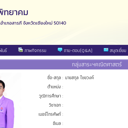
ีพิทยาคม
ง อำเภอสารภี จังหวัดเชียงใหม่ 50140
ันธ์
ภาพกิจกรรม
ถาม-ตอบ(Q&A)
สมุดเยี่ยม
กลุ่มสาระฯคณิตศาสตร์
ชื่อ-สกุล :
นายสกุล ไชยวงค์
ตำแหน่ง :
วุฒิการศึกษา :
วิชาเอก :
เบอร์โทรศัพท์ :
อีเมล :