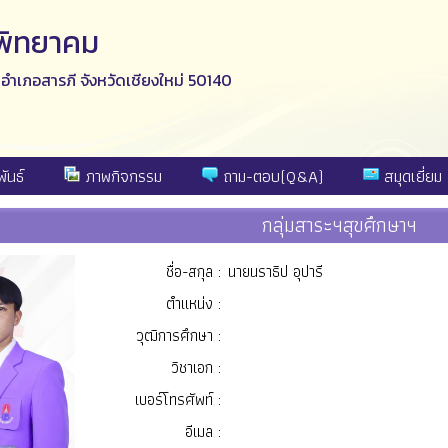
ีพิทยาคม
ง อำเภอสารภี จังหวัดเชียงใหม่ 50140
ันธ์
ภาพกิจกรรม
ถาม-ตอบ(Q&A)
สมุดเยี่ยม
กลุ่มสาระฯสุขศึกษาฯ
ชื่อ-สกุล :
นายนราธิป อุปารี
ตำแหน่ง :
วุฒิการศึกษา :
วิชาเอก :
เบอร์โทรศัพท์ :
อีเมล :