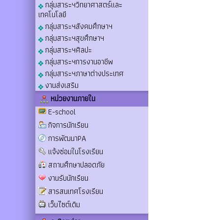
กลุ่มสาระฯวิทยาศาสตร์และ
เทคโนโลยี
กลุ่มสาระฯสังคมศึกษาฯ
กลุ่มสาระฯสุขศึกษาฯ
กลุ่มสาระฯศิลปะ
กลุ่มสาระฯการงานอาชีพ
กลุ่มสาระฯภาษาต่างประเทศ
งานส่งเสริม
หน่วยงานภายใน
E-school
กิจการนักเรียน
การพัฒนาPA
แจ้งซ่อมในโรงเรียน
สถานศึกษาปลอดภัย
งานรับนักเรียน
สารสนเทศโรงเรียน
เว็บไซต์เดิม