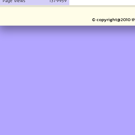
Page Views
1379959
© copyright@2010 thai