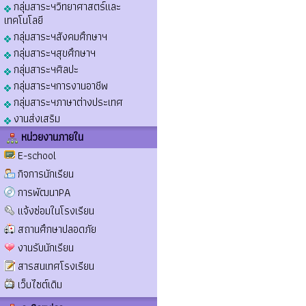
กลุ่มสาระฯวิทยาศาสตร์และ
เทคโนโลยี
กลุ่มสาระฯสังคมศึกษาฯ
กลุ่มสาระฯสุขศึกษาฯ
กลุ่มสาระฯศิลปะ
กลุ่มสาระฯการงานอาชีพ
กลุ่มสาระฯภาษาต่างประเทศ
งานส่งเสริม
หน่วยงานภายใน
E-school
กิจการนักเรียน
การพัฒนาPA
แจ้งซ่อมในโรงเรียน
สถานศึกษาปลอดภัย
งานรับนักเรียน
สารสนเทศโรงเรียน
เว็บไซต์เดิม