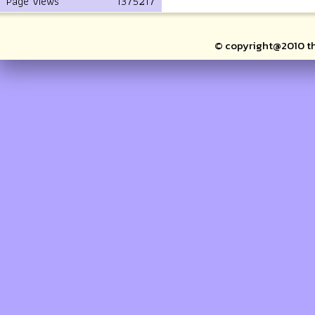
Page Views
1375217
© copyright@2010 thai