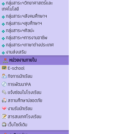
กลุ่มสาระฯวิทยาศาสตร์และ
เทคโนโลยี
กลุ่มสาระฯสังคมศึกษาฯ
กลุ่มสาระฯสุขศึกษาฯ
กลุ่มสาระฯศิลปะ
กลุ่มสาระฯการงานอาชีพ
กลุ่มสาระฯภาษาต่างประเทศ
งานส่งเสริม
หน่วยงานภายใน
E-school
กิจการนักเรียน
การพัฒนาPA
แจ้งซ่อมในโรงเรียน
สถานศึกษาปลอดภัย
งานรับนักเรียน
สารสนเทศโรงเรียน
เว็บไซต์เดิม